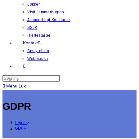
Løkken
Visit Jammerbugten
Jammerbugt Kommune
SSJK
Hjertestarter
Kontakt
Bestyrelsen
Webmaster
Toggle
website
search
Menu
Luk
GDPR
Hjem
>
GDPR